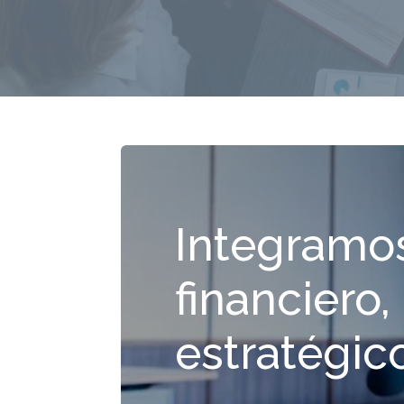
Integramos
financiero
estratégic