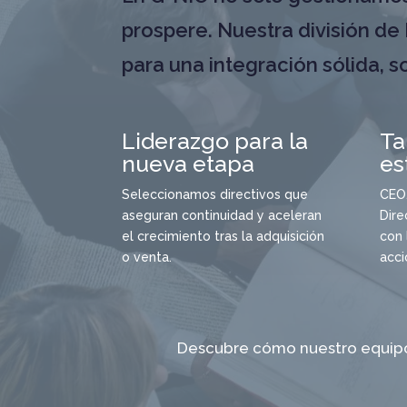
prospere. Nuestra división de
para una integración sólida, s
Liderazgo para la
Ta
nueva etapa
es
Seleccionamos directivos que
CEO,
aseguran continuidad y aceleran
Dire
el crecimiento tras la adquisición
con 
o venta.
acci
Descubre cómo nuestro equipo 