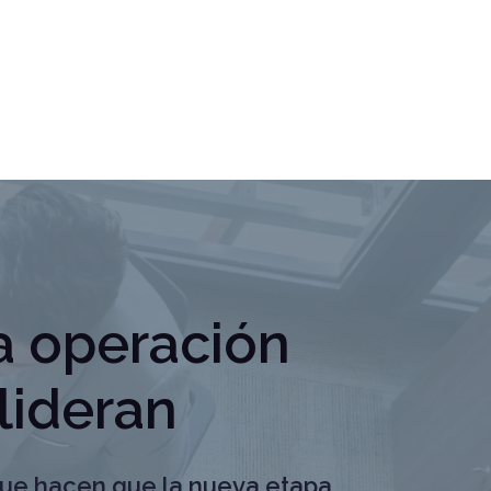
na operación
lideran
que hacen que la nueva etapa