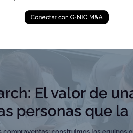
Conectar con G‑NIO M&A
rch: El valor de u
as personas que la 
s compraventas: construimos los equipos 