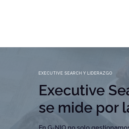
EXECUTIVE SEARCH Y LIDERAZGO
Executive Sea
se mide por l
En G-NIO no solo gestionamo