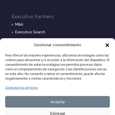
Executive Partners
M&A
Executive Search
Noticias
Gestionar consentimiento
Nosotros
Para ofrecer las mejores experiencias, utilizamos tecnologías como las
cookies para almacenar y/o acceder a la información del dispositivo. El
Divisiones
consentimiento de estas tecnologías nos permitirá procesar datos
como el comportamiento de navegación o las identificaciones únicas
Hospitality, Tourism & Real Estate
en este sitio. No consentir o retirar el consentimiento, puede afectar
negativamente a ciertas características y funciones.
Tech, Industry & Retail
Gestionar los servicios
Engineering, Construction & Energy
Aceptar
Denegar