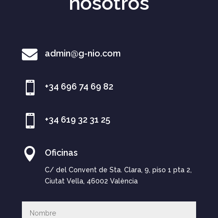
nosotros

admin@g-nio.com

+34 696 74 69 82

+34 619 32 31 25

Oficinas
C/ del Convent de Sta. Clara, 9, piso 1 pta 2,
Ciutat Vella, 46002 València